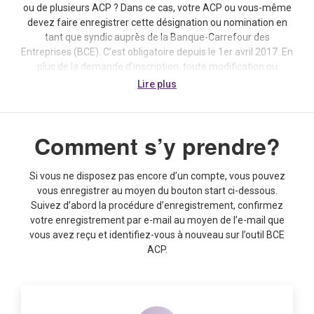
ou de plusieurs ACP ? Dans ce cas, votre ACP ou vous-même
devez faire enregistrer cette désignation ou nomination en
tant que syndic auprès de la Banque-Carrefour des
Entreprises (BCE). C’est obligatoire depuis le 1er avril 2017. En
plus de la demande d’inscription, toute modification ou
radiation de vos données en tant que syndic doit également
Lire plus
être notifiée. Cette obligation s'applique peu importe que
vous soyez un syndic professionnel ou un copropriétaire qui a
été nommé syndic.
Comment s’y prendre?
Demande d’inscription
Votre association de copropriétaires ou vous-même en tant
Si vous ne disposez pas encore d’un compte, vous pouvez
que syndic devez introduire une demande d’inscription
vous enregistrer au moyen du bouton start ci-dessous.
auprès d’un guichet d’entreprise et cela au plus tard le jour
Suivez d’abord la procédure d’enregistrement, confirmez
ouvrable qui précède le jour où votre mission en tant que
votre enregistrement par e-mail au moyen de l’e-mail que
syndic prend cours. Il existe une exception pour le cas où la
vous avez reçu et identifiez-vous à nouveau sur l’outil BCE
décision de désignation ou de nomination a été prise moins
ACP.
de huit jours ouvrables avant le jour où votre mission
commence. Dans cette hypothèse, l’inscription doit intervenir
dans les huit jours ouvrables qui suivent la décision relative à
votre désignation ou nomination.